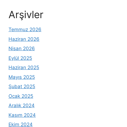
Arşivler
Temmuz 2026
Haziran 2026
Nisan 2026
Eylül 2025
Haziran 2025
Mayıs 2025
Şubat 2025
Ocak 2025
Aralık 2024
Kasım 2024
Ekim 2024