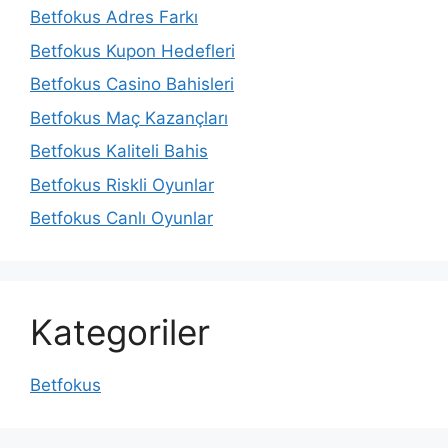
Betfokus Adres Farkı
Betfokus Kupon Hedefleri
Betfokus Casino Bahisleri
Betfokus Maç Kazançları
Betfokus Kaliteli Bahis
Betfokus Riskli Oyunlar
Betfokus Canlı Oyunlar
Kategoriler
Betfokus