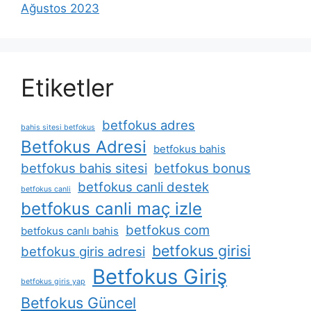
Ağustos 2023
Etiketler
betfokus adres
bahis sitesi betfokus
Betfokus Adresi
betfokus bahis
betfokus bahis sitesi
betfokus bonus
betfokus canli destek
betfokus canli
betfokus canli maç izle
betfokus com
betfokus canlı bahis
betfokus girisi
betfokus giris adresi
Betfokus Giriş
betfokus giris yap
Betfokus Güncel