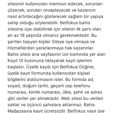
sitesinin kullanıcıları memnun edecek, sorunları
çözecek, soruları cevaplayacak ve kazancın
nasıl artırılacağını gösterecek sağlam bir yapıya
sahip olduğu söylenebilir. Betfokus bahis
sitesine üye olabilmek için sitenin ilk şartı olan
en az 18 yaşında olmanız gerekmektedir. Bu
şartları taşıyan kişiler Siteye üye olmaya ve
Hizmetlerden yararlanmaya hak kazanırlar.
Bahis sitesi ana sayfasının üst kısmında yer alan
Kayıt Ol butonuna tıklayarak kayıt işlemini
başlatın. Üyelik kaydı için Betfokus Düğme,
üyelik kayıt formunda kullanıcıdan kişisel
bilgilerini doldurmasını ister. Bu formda ad,
soyad, doğum tarihi, geçerli cep telefonu
numarası, kimlik numarası, ülke, şehir ve adres
gibi veriler yer almaktadır. Web sitesi bu verileri
saklar ve üçüncü şahıslara aktarmaz. Bahis
Mağazasına kayıt ücretsizdir. Betfokus nasıl üye