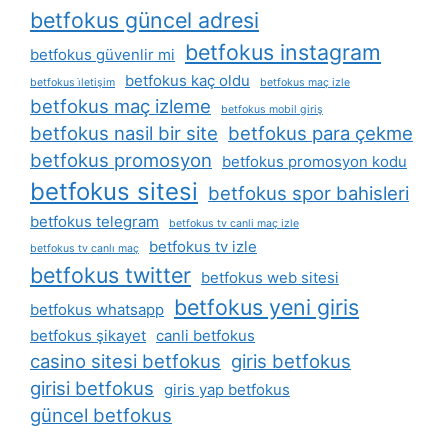
betfokus güncel adresi
betfokus instagram
betfokus güvenlir mi
betfokus kaç oldu
betfokus i̇letişim
betfokus maç izle
betfokus maç izleme
betfokus mobil giriş
betfokus nasil bir site
betfokus para çekme
betfokus promosyon
betfokus promosyon kodu
betfokus sitesi
betfokus spor bahisleri
betfokus telegram
betfokus tv canli maç izle
betfokus tv izle
betfokus tv canlı maç
betfokus twitter
betfokus web sitesi
betfokus yeni giris
betfokus whatsapp
betfokus şikayet
canli betfokus
casino sitesi betfokus
giris betfokus
girisi betfokus
giris yap betfokus
güncel betfokus