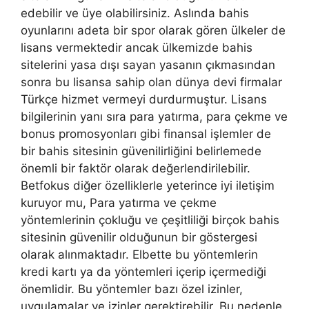
edebilir ve üye olabilirsiniz. Aslında bahis
oyunlarını adeta bir spor olarak gören ülkeler de
lisans vermektedir ancak ülkemizde bahis
sitelerini yasa dışı sayan yasanın çıkmasından
sonra bu lisansa sahip olan dünya devi firmalar
Türkçe hizmet vermeyi durdurmuştur. Lisans
bilgilerinin yanı sıra para yatırma, para çekme ve
bonus promosyonları gibi finansal işlemler de
bir bahis sitesinin güvenilirliğini belirlemede
önemli bir faktör olarak değerlendirilebilir.
Betfokus diğer özelliklerle yeterince iyi iletişim
kuruyor mu, Para yatırma ve çekme
yöntemlerinin çokluğu ve çeşitliliği birçok bahis
sitesinin güvenilir olduğunun bir göstergesi
olarak alınmaktadır. Elbette bu yöntemlerin
kredi kartı ya da yöntemleri içerip içermediği
önemlidir. Bu yöntemler bazı özel izinler,
uygulamalar ve izinler gerektirebilir. Bu nedenle