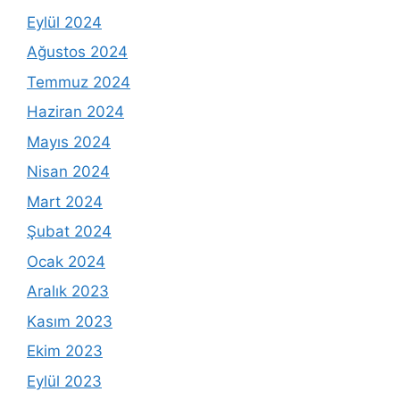
Eylül 2024
Ağustos 2024
Temmuz 2024
Haziran 2024
Mayıs 2024
Nisan 2024
Mart 2024
Şubat 2024
Ocak 2024
Aralık 2023
Kasım 2023
Ekim 2023
Eylül 2023