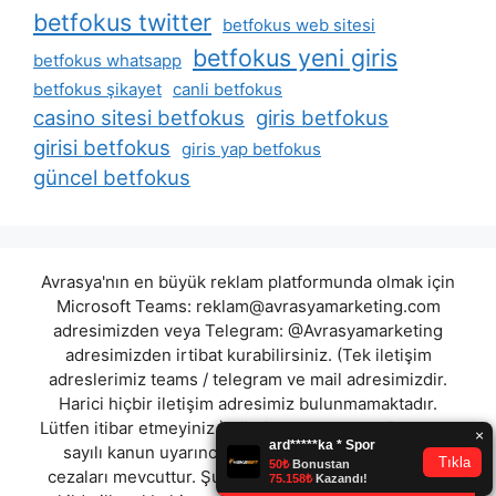
betfokus twitter
betfokus web sitesi
betfokus yeni giris
betfokus whatsapp
betfokus şikayet
canli betfokus
casino sitesi betfokus
giris betfokus
girisi betfokus
giris yap betfokus
güncel betfokus
Avrasya'nın en büyük reklam platformunda olmak için
Microsoft Teams:
reklam@avrasyamarketing.com
adresimizden veya Telegram: @Avrasyamarketing
adresimizden irtibat kurabilirsiniz. (Tek iletişim
adreslerimiz teams / telegram ve mail adresimizdir.
Harici hiçbir iletişim adresimiz bulunmamaktadır.
Lütfen itibar etmeyiniz.) Türkiye yasalarına göre 7258
sayılı kanun uyarınca yasa dışı bahis oynamanın
cezaları mevcuttur. Şu an bulunduğunuz site hiç bir