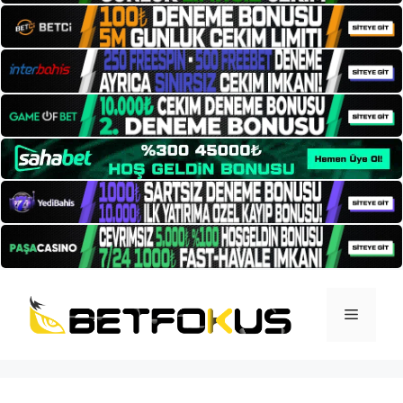
İçeriğe
atla
Menü