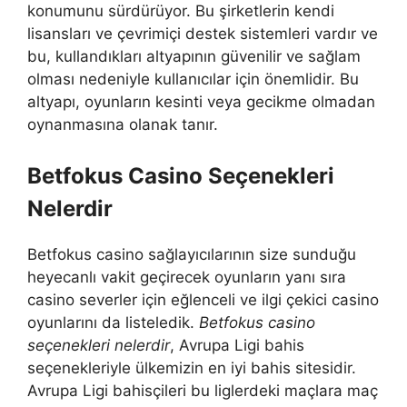
konumunu sürdürüyor. Bu şirketlerin kendi
lisansları ve çevrimiçi destek sistemleri vardır ve
bu, kullandıkları altyapının güvenilir ve sağlam
olması nedeniyle kullanıcılar için önemlidir. Bu
altyapı, oyunların kesinti veya gecikme olmadan
oynanmasına olanak tanır.
Betfokus Casino Seçenekleri
Nelerdir
Betfokus casino sağlayıcılarının size sunduğu
heyecanlı vakit geçirecek oyunların yanı sıra
casino severler için eğlenceli ve ilgi çekici casino
oyunlarını da listeledik.
Betfokus casino
seçenekleri nelerdir
, Avrupa Ligi bahis
seçenekleriyle ülkemizin en iyi bahis sitesidir.
Avrupa Ligi bahisçileri bu liglerdeki maçlara maç