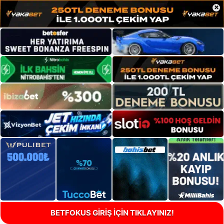
×
BETFOKUS GİRİŞ İÇİN TIKLAYINIZ!