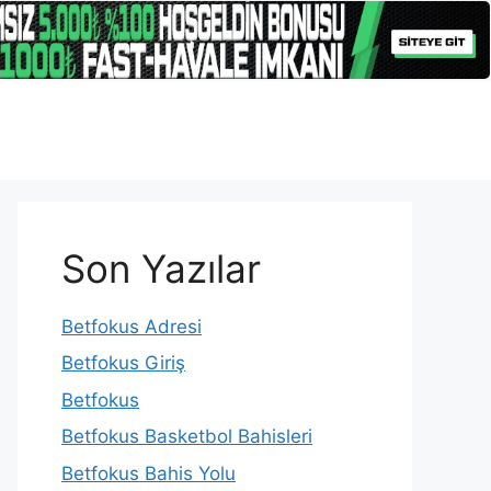
Son Yazılar
Betfokus Adresi
Betfokus Giriş
Betfokus
Betfokus Basketbol Bahisleri
Betfokus Bahis Yolu