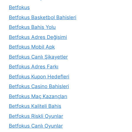
Betfokus
Betfokus Basketbol Bahisleri
Betfokus Bahis Yolu
Betfokus Adres Değişimi
Betfokus Mobil Apk
Betfokus Canlı Şikayetler
Betfokus Adres Farkı
Betfokus Kupon Hedefleri
Betfokus Casino Bahisleri
Betfokus Maç Kazançları
Betfokus Kaliteli Bahis
Betfokus Riskli Oyunlar
Betfokus Canlı Oyunlar