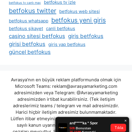
betfokus tv izle
betfokus tv canlı maç
betfokus twitter
betfokus web sitesi
betfokus yeni giris
betfokus whatsapp
betfokus şikayet
canli betfokus
casino sitesi betfokus
giris betfokus
girisi betfokus
giris yap betfokus
güncel betfokus
Avrasya'nın en büyük reklam platformunda olmak için
Microsoft Teams:
reklam@avrasyamarketing.com
adresimizden veya Telegram: @Avrasyamarketing
adresimizden irtibat kurabilirsiniz. (Tek iletişim
adreslerimiz teams / telegram ve mail adresimizdir.
Harici hiçbir iletişim adresimiz bulunmamaktadır.
Lütfen itibar etmeyiniz.) Türkiye yasalarına göre 7258
sayılı kanun uyarınca yasa dışı bahis oynamanın
cezaları mevcuttur. Şu an bulunduğunuz site hiç bir