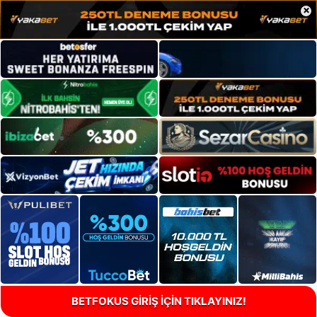
×
BETFOKUS GİRİŞ İÇİN TIKLAYINIZ!