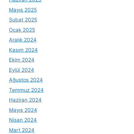
Mayıs 2025
Şubat 2025
Ocak 2025
Aralık 2024
Kasım 2024
Ekim 2024
Eylül 2024
Ağustos 2024
Temmuz 2024
Haziran 2024
Mayıs 2024
Nisan 2024
Mart 2024