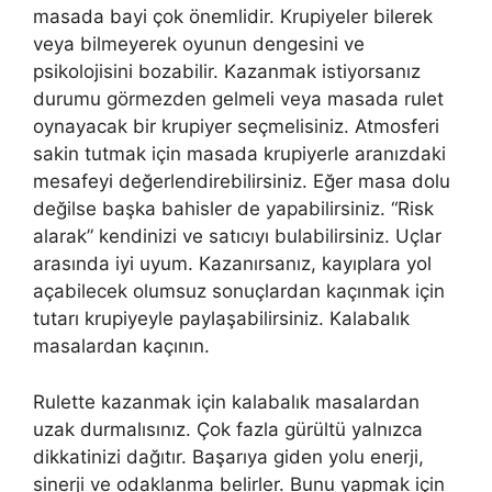
masada bayi çok önemlidir. Krupiyeler bilerek
veya bilmeyerek oyunun dengesini ve
psikolojisini bozabilir. Kazanmak istiyorsanız
durumu görmezden gelmeli veya masada rulet
oynayacak bir krupiyer seçmelisiniz. Atmosferi
sakin tutmak için masada krupiyerle aranızdaki
mesafeyi değerlendirebilirsiniz. Eğer masa dolu
değilse başka bahisler de yapabilirsiniz. “Risk
alarak” kendinizi ve satıcıyı bulabilirsiniz. Uçlar
arasında iyi uyum. Kazanırsanız, kayıplara yol
açabilecek olumsuz sonuçlardan kaçınmak için
tutarı krupiyeyle paylaşabilirsiniz. Kalabalık
masalardan kaçının.
Rulette kazanmak için kalabalık masalardan
uzak durmalısınız. Çok fazla gürültü yalnızca
dikkatinizi dağıtır. Başarıya giden yolu enerji,
sinerji ve odaklanma belirler. Bunu yapmak için