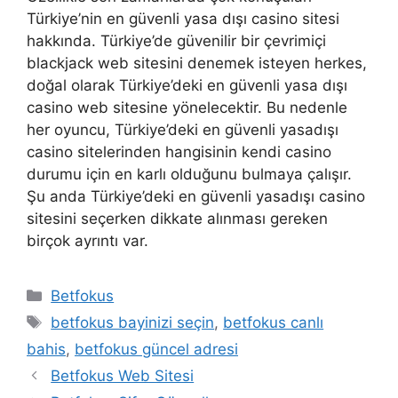
Türkiye’nin en güvenli yasa dışı casino sitesi
hakkında. Türkiye’de güvenilir bir çevrimiçi
blackjack web sitesini denemek isteyen herkes,
doğal olarak Türkiye’deki en güvenli yasa dışı
casino web sitesine yönelecektir. Bu nedenle
her oyuncu, Türkiye’deki en güvenli yasadışı
casino sitelerinden hangisinin kendi casino
durumu için en karlı olduğunu bulmaya çalışır.
Şu anda Türkiye’deki en güvenli yasadışı casino
sitesini seçerken dikkate alınması gereken
birçok ayrıntı var.
Kategoriler
Betfokus
Etiketler
betfokus bayinizi seçin
,
betfokus canlı
bahis
,
betfokus güncel adresi
Betfokus Web Sitesi