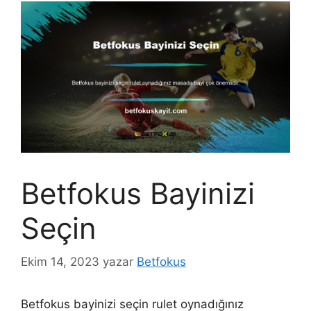
Betfokus Bayinizi
Seçin
Ekim 14, 2023
yazar
Betfokus
Betfokus bayinizi seçin rulet oynadığınız