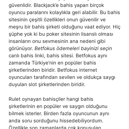
güvenlidir. Blackjack’e bahis yapan birçok
oyuncu paralarını kolaylıkla geri alabilir. Bu bahis
sitesinin çeşitli özellikleri onun güvenilir ve
meşru bir bahis şirketi olduğunu vaat ediyor. Hiç
şüphe yok ki bu poker sitesinin lisanslı olması
insanların onu sevmesinin ana nedeni gibi
görünüyor.
Betfokus ödemeleri bayinizi seçin
canlı bahis linki, bahis sitesi. Betfokus aynı
zamanda Türkiye’nin en popüler bahis
şirketlerinden biridir. Betfokus internet
oyuncuları tarafından sevilen ve oldukça saygı
duyulan slot şirketlerinden biridir.
Rulet oynayan bahisçiler hangi bahis
şirketlerinin en popüler ve saygın olduğunu
bilmek isterler. Birden fazla oyuncunun aynı
anda soru sorduğunu hissedebiliyordum.
Özellikle son zamanlarda çok konuşulan