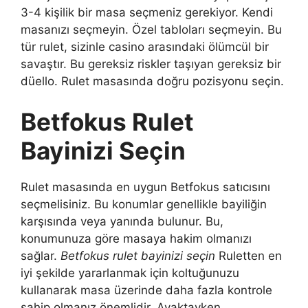
3-4 kişilik bir masa seçmeniz gerekiyor. Kendi
masanızı seçmeyin. Özel tabloları seçmeyin. Bu
tür rulet, sizinle casino arasındaki ölümcül bir
savaştır. Bu gereksiz riskler taşıyan gereksiz bir
düello. Rulet masasında doğru pozisyonu seçin.
Betfokus Rulet
Bayinizi Seçin
Rulet masasında en uygun Betfokus satıcısını
seçmelisiniz. Bu konumlar genellikle bayiliğin
karşısında veya yanında bulunur. Bu,
konumunuza göre masaya hakim olmanızı
sağlar.
Betfokus rulet bayinizi seçin
Ruletten en
iyi şekilde yararlanmak için koltuğunuzu
kullanarak masa üzerinde daha fazla kontrole
sahip olmanız önemlidir. Ayaktayken