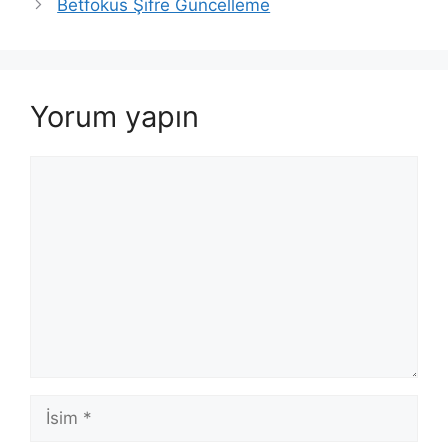
Betfokus Şifre Güncelleme
Yorum yapın
Yorum
İsim