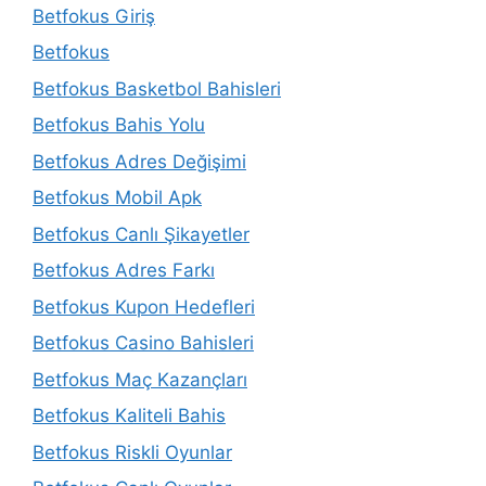
Betfokus Giriş
Betfokus
Betfokus Basketbol Bahisleri
Betfokus Bahis Yolu
Betfokus Adres Değişimi
Betfokus Mobil Apk
Betfokus Canlı Şikayetler
Betfokus Adres Farkı
Betfokus Kupon Hedefleri
Betfokus Casino Bahisleri
Betfokus Maç Kazançları
Betfokus Kaliteli Bahis
Betfokus Riskli Oyunlar