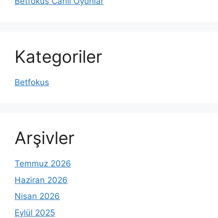
Betfokus Canlı Oyunlar
Kategoriler
Betfokus
Arşivler
Temmuz 2026
Haziran 2026
Nisan 2026
Eylül 2025