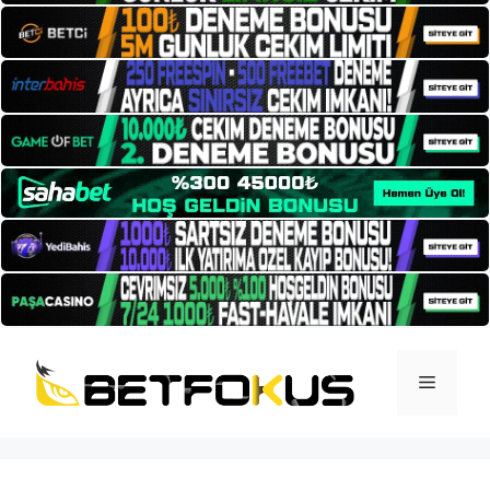
İçeriğe
atla
Menü