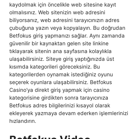
kaydolmak için öncelikle web sitesine kayıt
olmalısınız. Web sitenizin web adresini
biliyorsanız, web adresini tarayıcınızın adres
çubuğuna yazın veya kopyalayın. Bu doğrudan
Betfokus giriş yapmanızı sağlar. Aynı zamanda
güvenilir bir kaynaktan gelen site linkine
tıklayarak sitenin ana sayfasına kolaylıkla
ulaşabilirsiniz. Siteye giriş yaptığınızda üst
kısımda kategorileri göreceksiniz. Bu
kategorilerden oynamak istediğiniz oyunu
seçerek oyunlara ulaşabilirsiniz. Betfokus
Casino’ya direkt giriş yapmak için casino
kategorisine girdikten sonra tarayıcınıza
Betfokus adres bilgilerinizi kısayol olarak
ekleyerek yazmaya devam ederken işlemlerinizi
hızlandırın.