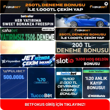
×
BETFOKUS GİRİŞ İÇİN TIKLAYINIZ!