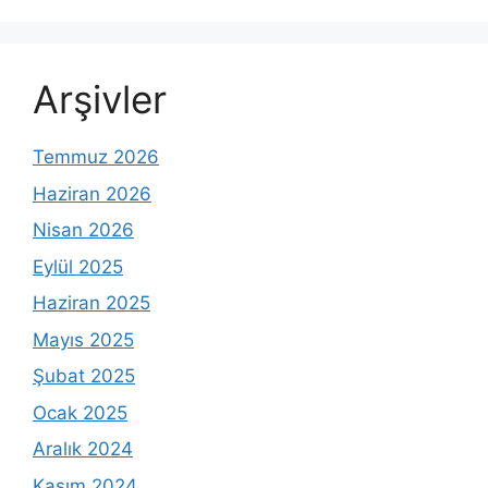
Arşivler
Temmuz 2026
Haziran 2026
Nisan 2026
Eylül 2025
Haziran 2025
Mayıs 2025
Şubat 2025
Ocak 2025
Aralık 2024
Kasım 2024