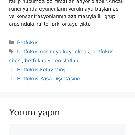
rakip hücumda gol fırsatları arıyor olabilir.Ancak
ikinci yarıda oyuncuların yorulmaya başlaması
ve konsantrasyonlarının azalmasıyla iki grup
arasındaki kalite farkı ortaya çıktı.
Kategoriler
Betfokus
Etiketler
betfokus casinoya kaydolmak
,
betfokus
sitesi
,
betfokus video slotları
Betfokus Kolay Giriş
Betfokus Yasa Dışı Casino
Yorum yapın
Yorum