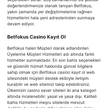
değerlendirmenize olanak tanıyan Betfokus,
yakın zamanda yer değiştirmelerine rağmen
hizmetlerini hala yeni adreslerinden sunmaya
devam ediyor.
Betfokus Casino Kayıt Ol
Betfokus halen Müşteri olarak adlandırılan
Üyelerine Müşteri Hizmetleri adı altında farklı
hizmetler sunmaktadır. En son bahis seçenekleri
ve güvenilir hizmet hakkında güncel bilgilere
sahip olmak için
Betfokus casino kayıt ol
web
sitesindeki müşteri destek ekibiyle iletişim
kurabilir ve web sitemizi takip edebilirsiniz.
Ülkemizin casino sever siteleri iki ana kategori
altında incelenebilir: yasal ve yasa dışı. Kaliteli
bahis hizmetleri meşru sitelerde mevcut