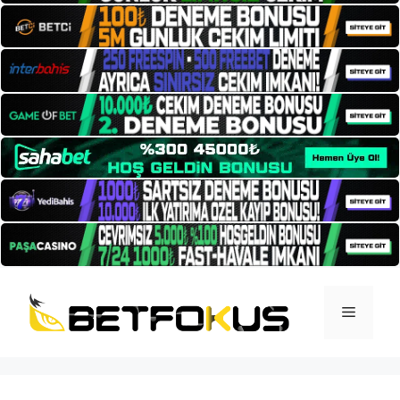
İçeriğe
atla
Menü