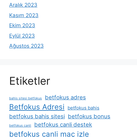
Aralık 2023
Kasım 2023
Ekim 2023
Eylül 2023
Ağustos 2023
Etiketler
betfokus adres
bahis sitesi betfokus
Betfokus Adresi
betfokus bahis
betfokus bahis sitesi
betfokus bonus
betfokus canli destek
betfokus canli
betfokus canli maç izle