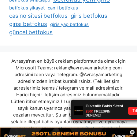
betfokus şikayet
canli betfokus
casino sitesi betfokus
giris betfokus
girisi betfokus
giris yap betfokus
güncel betfokus
Avrasya'nın en büyük reklam platformunda olmak için
Microsoft Teams:
reklam@avrasyamarketing.com
adresimizden veya Telegram: @Avrasyamarketing
adresimizden irtibat kurabilirsiniz. (Tek iletişim
adreslerimiz teams / telegram ve mail adresimizdir.
Harici hiçbir iletişim adresimiz bulunmamaktadır.
Lütfen itibar etmeyiniz.) Türkiye yasalarına göre 7258
sayılı kanun uyarınca yasa dışı bahis oynamanın
cezaları mevcuttur. Şu an bulunduğunuz site hiç bir
şekilde illegal bahis oyunları oynatmıyor ve oynamaya
aracı olmuyordur.
betmino
|
mavibet
|
misalibet
|
×
maltbahis
|
betreward
|
pablosbet
|
axbet
|
undobet