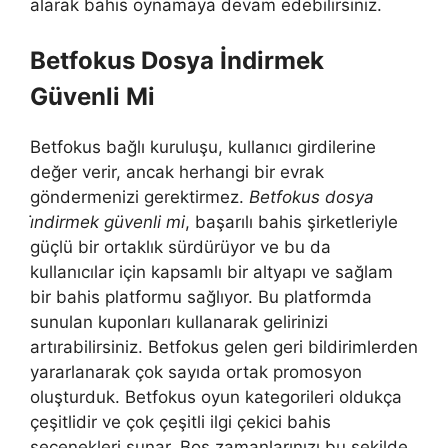
alarak bahis oynamaya devam edebilirsiniz.
Betfokus Dosya İndirmek
Güvenli Mi
Betfokus bağlı kuruluşu, kullanıcı girdilerine
değer verir, ancak herhangi bir evrak
göndermenizi gerektirmez.
Betfokus dosya
i̇ndirmek güvenli mi
, başarılı bahis şirketleriyle
güçlü bir ortaklık sürdürüyor ve bu da
kullanıcılar için kapsamlı bir altyapı ve sağlam
bir bahis platformu sağlıyor. Bu platformda
sunulan kuponları kullanarak gelirinizi
artırabilirsiniz. Betfokus gelen geri bildirimlerden
yararlanarak çok sayıda ortak promosyon
oluşturduk. Betfokus oyun kategorileri oldukça
çeşitlidir ve çok çeşitli ilgi çekici bahis
seçenekleri sunar. Boş zamanlarınızı bu şekilde