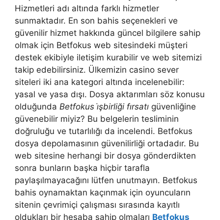
Hizmetleri adı altında farklı hizmetler
sunmaktadır. En son bahis seçenekleri ve
güvenilir hizmet hakkında güncel bilgilere sahip
olmak için Betfokus web sitesindeki müşteri
destek ekibiyle iletişim kurabilir ve web sitemizi
takip edebilirsiniz. Ülkemizin casino sever
siteleri iki ana kategori altında incelenebilir:
yasal ve yasa dışı. Dosya aktarımları söz konusu
olduğunda
Betfokus i̇şbirliği fırsatı
güvenliğine
güvenebilir miyiz? Bu belgelerin tesliminin
doğruluğu ve tutarlılığı da incelendi. Betfokus
dosya depolamasının güvenilirliği ortadadır. Bu
web sitesine herhangi bir dosya gönderdikten
sonra bunların başka hiçbir tarafla
paylaşılmayacağını lütfen unutmayın. Betfokus
bahis oynamaktan kaçınmak için oyuncuların
sitenin çevrimiçi çalışması sırasında kayıtlı
oldukları bir hesaba sahip olmaları
Betfokus