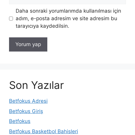
sitesi
Daha sonraki yorumlarımda kullanılması için
adım, e-posta adresim ve site adresim bu
tarayıcıya kaydedilsin.
Son Yazılar
Betfokus Adresi
Betfokus Giriş
Betfokus
Betfokus Basketbol Bahisleri