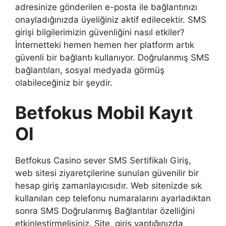
adresinize gönderilen e-posta ile bağlantınızı
onayladığınızda üyeliğiniz aktif edilecektir. SMS
girişi bilgilerimizin güvenliğini nasıl etkiler?
İnternetteki hemen hemen her platform artık
güvenli bir bağlantı kullanıyor. Doğrulanmış SMS
bağlantıları, sosyal medyada görmüş
olabileceğiniz bir şeydir.
Betfokus Mobil Kayıt
Ol
Betfokus Casino sever SMS Sertifikalı Giriş,
web sitesi ziyaretçilerine sunulan güvenilir bir
hesap giriş zamanlayıcısıdır. Web sitenizde sık
kullanılan cep telefonu numaralarını ayarladıktan
sonra SMS Doğrulanmış Bağlantılar özelliğini
etkinleştirmelisiniz. Site, giriş yaptığınızda