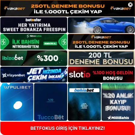
×
BETFOKUS GİRİŞ İÇİN TIKLAYINIZ!