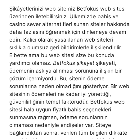
Şikâyetlerinizi web sitemiz Betfokus web sitesi
üzerinden iletebilirsiniz. Ülkemizde bahis ve
casino sever alternatifleri sunan siteler hakkında
daha fazlasını öğrenmek için dinlemeye devam
edin. Kalıcı olarak yasaklanan web siteleri
sıklıkla olumsuz geri bildirimlerle ilişkilendirilir.
Elbette ama bu web sitesi size bu konuda
yardımcı olamaz.
Betfokus şikayet
şikayeti,
ödemenin askıya alınması sorununa ilişkin bir
çözüm içermiyordu. Bu, sitenin ödeme
sorunlarına neden olmadığını gösteriyor. Bir web
sitesinin ödemeleri ne kadar iyi yönettiği,
güvenilirliğinin temel faktörüdür. Betfokus web
sitesi hala uygun fiyatlı bahis seçenekleri
sunmasına rağmen, ödeme sorunlarının
olmaması nedeniyle endişeler var. Siteye
bağlandıktan sonra, verilen tüm bilgileri dikkate