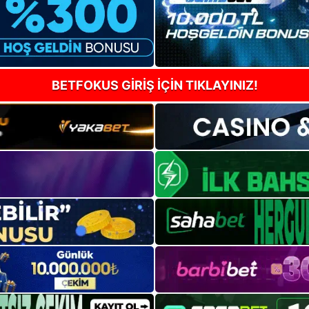
BETFOKUS GİRİŞ İÇİN TIKLAYINIZ!