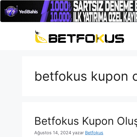
İçeriğe
atla
betfokus kupon 
Betfokus Kupon Olu
Ağustos 14, 2024
yazar
Betfokus