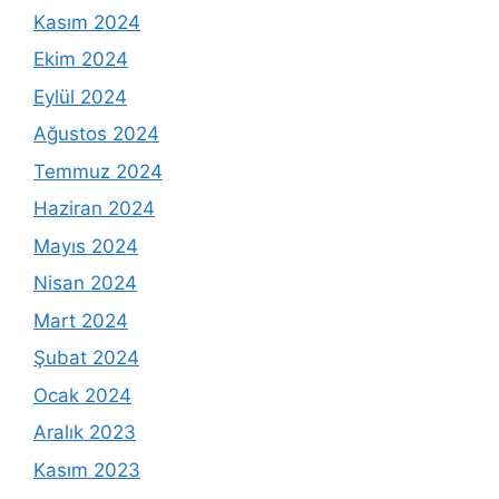
Kasım 2024
Ekim 2024
Eylül 2024
Ağustos 2024
Temmuz 2024
Haziran 2024
Mayıs 2024
Nisan 2024
Mart 2024
Şubat 2024
Ocak 2024
Aralık 2023
Kasım 2023