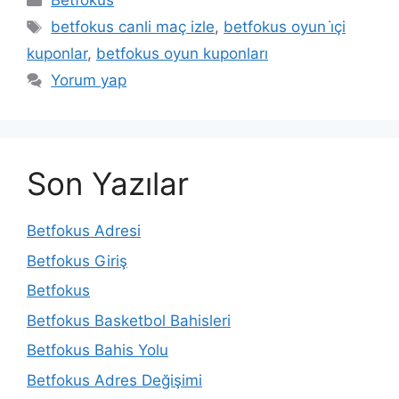
Betfokus
Etiketler
betfokus canli maç izle
,
betfokus oyun i̇çi
kuponlar
,
betfokus oyun kuponları
Yorum yap
Son Yazılar
Betfokus Adresi
Betfokus Giriş
Betfokus
Betfokus Basketbol Bahisleri
Betfokus Bahis Yolu
Betfokus Adres Değişimi